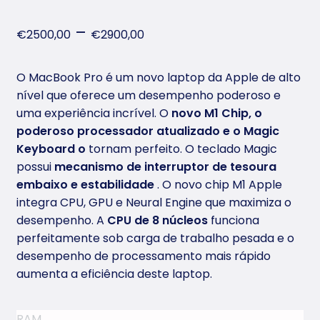
5.00
Rated
1
out of 5
–
€
2500,00
€
2900,00
based on
customer
O MacBook Pro é um novo laptop da Apple de alto
rating
nível que oferece um desempenho poderoso e
uma experiência incrível. O
novo M1 Chip, o
poderoso processador atualizado e o Magic
Keyboard o
tornam perfeito. O teclado Magic
possui
mecanismo de interruptor de tesoura
embaixo e estabilidade
. O novo chip M1 Apple
integra CPU, GPU e Neural Engine que maximiza o
desempenho. A
CPU de 8 núcleos
funciona
perfeitamente sob carga de trabalho pesada e o
desempenho de processamento mais rápido
aumenta a eficiência deste laptop.
RAM