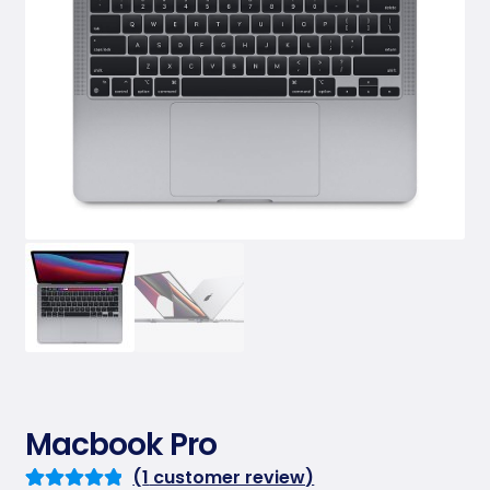
Conta
ct Us
Macbook Pro
(
1
customer review)