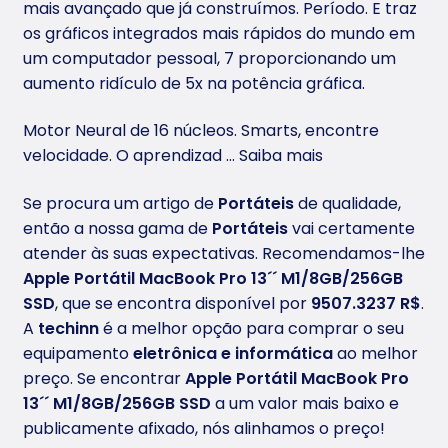
mais avançado que já construímos. Período. E traz
os gráficos integrados mais rápidos do mundo em
um computador pessoal, 7 proporcionando um
aumento ridículo de 5x na potência gráfica.
Motor Neural de 16 núcleos. Smarts, encontre
velocidade. O aprendizad
… Saiba mais
Se procura um artigo de
Portáteis
de qualidade,
então a nossa gama de
Portáteis
vai certamente
atender às suas expectativas. Recomendamos-lhe
Apple
Portátil MacBook Pro 13´´ M1/8GB/256GB
SSD
, que se encontra disponível por
9507.3237 R$
.
A
techinn
é a melhor opção para comprar o seu
equipamento
eletrônica e informática
ao melhor
preço. Se encontrar
Apple
Portátil MacBook Pro
13´´ M1/8GB/256GB SSD
a um valor mais baixo e
publicamente afixado, nós alinhamos o preço!