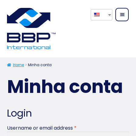
Home
About
Home
Minha conta
us
Minha conta
Expan
Our
child
Servic
menu
es
Login
Expan
Our
child
Produ
Username or email address
*
menu
cts