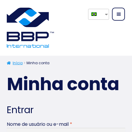
Home
Sobre
Início
Minha conta
nós
Minha conta
Expand
Serviç
menu
os
desce
Entrar
Expand
Produ
menu
tos
desce
Nome de usuário ou e-mail
*
Conta