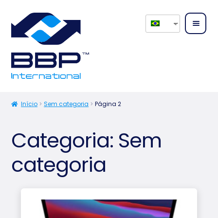
Home
Sobre
Início
Sem categoria
Página 2
nós
Categoria:
Sem
Expand
Serviç
menu
os
categoria
desce
Expand
Produ
menu
tos
desce
Conta