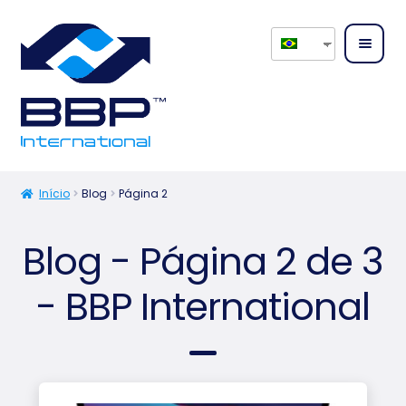
Home
Sobre
Início
Blog
Página 2
nós
Blog - Página 2 de 3
Expand
Serviç
menu
os
- BBP International
desce
Expand
Produ
menu
tos
desce
Conta